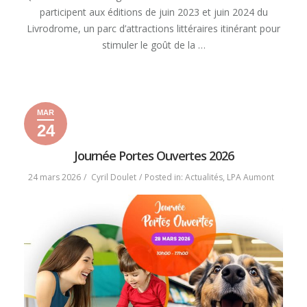
participent aux éditions de juin 2023 et juin 2024 du
Livrodrome, un parc d’attractions littéraires itinérant pour
stimuler le goût de la …
« PREMIÈRE
READ MORE
ÉDITION
DU
MAR
FESTIVAL
24
PIC’LECTURE
24
24
2026
CE
mars
mars
Journée Portes Ouvertes 2026
28
2026
2026
AVRIL »
24 mars 2026
Cyril Doulet
Posted in:
Actualités
,
LPA Aumont