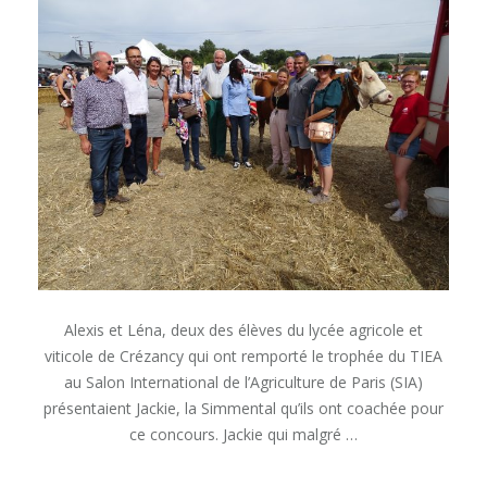
Léna
et
leur
Simmental
à
la
Fête
de
la
moisson
de
Charly-
sur-
Marne
Alexis et Léna, deux des élèves du lycée agricole et
viticole de Crézancy qui ont remporté le trophée du TIEA
au Salon International de l’Agriculture de Paris (SIA)
présentaient Jackie, la Simmental qu’ils ont coachée pour
ce concours. Jackie qui malgré …
« ALEXIS,
READ MORE