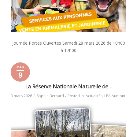
Journée Portes Ouvertes Samedi 28 mars 2026 de 10h00
à 17h00
MAR
9
9
9
2026
mars
mars
La Réserve Nationale Naturelle de ...
2026
2026
9 mars 2026
Sophie Bernard
Posted in:
Actualités
,
LPA Aumont