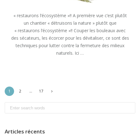
« restaurons l’écosystème »!! A première vue c’est plutôt
un chantier « détruisons la nature » plutôt que
« restaurons l’écosystème »!! Couper les bouleaux avec
des sécateurs, les écorcer pour les dévitaliser, ce sont des
techniques pour lutter contre la fermeture des milieux
naturels. Ici …
« A
READ MORE
PREMIÈRE
VUE
C’EST
Navigation
PLUTÔT
1
2
…
17
UN
des
CHANTIER
Search
articles
« DÉTRUISONS
for:
LA
NATURE »
PLUTÔT
Articles récents
QUE
« RESTAURONS