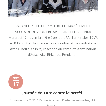
JOURNÉE DE LUTTE CONTRE LE HARCÈLEMENT
SCOLAIRE RENCONTRE AVEC GINETTE KOLINKA
Mercredi 12 novembre, 9 élèves du LPA (Terminales TCVA
et BTS) ont eu la chance de rencontrer et de s’entretenir
avec Ginette Kolinka, rescapée du camp d’extermination
d’Auschwitz-Birkenau. Pendant …
« RENCONTRE
READ MORE
AVEC
GINETTE
NOV
KOLINKA »
17
17
19
2025
novembre
novembre
Journée de lutte contre le harcèl...
2025
2025
17 novembre 2025
Karine Sanchez
Posted in:
Actualités
,
LPA
Aumont