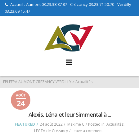
Skip
Accueil : Aumont 03.23.38.87.87 - Crézancy 03.23.71.50.70 - Verdilly
03.23.69.15.47
to
content
EPLEFPA AUMONT CREZANCY VERDILLY
>
Actualités
Actualités
AOÛT
24
24
24
2022
août
août
Alexis, Léna et leur Simmental à ...
2022
2022
FEATURED
24 août 2022
Maxime C
Posted in:
Actualités
,
on
LEGTA de Crézancy
Leave a comment
Alexis,