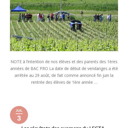
août
pour
les
vendanges
du
Lycée
de
Crézancy
NOTE à l’intention de nos élèves et des parents des 1ères
années de BAC PRO La date de début de vendanges a été
arrêtée au 29 août, de fait comme annoncé fin juin la
rentrée des élèves de 1ère année …
« RENTRÉE
READ MORE
ANTICIPÉE
CE
JUIL
LUNDI
3
29
3
3
2026
AOÛT
juillet
juillet
POUR