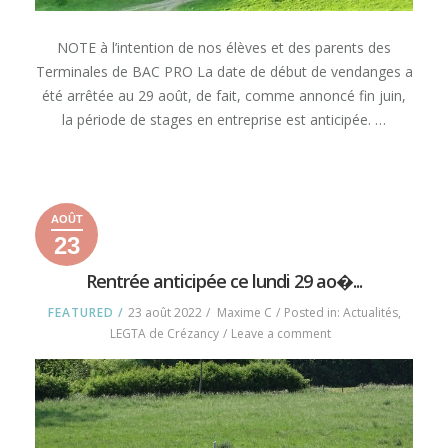
NOTE à l’intention de nos élèves et des parents des
Terminales de BAC PRO La date de début de vendanges a
été arrêtée au 29 août, de fait, comme annoncé fin juin,
la période de stages en entreprise est anticipée. …
« STAGES
READ MORE
ANTICIPÉS
POUR
AOÛT
LES
23
TERMINALES
23
23
2022
BAC
août
août
Rentrée anticipée ce lundi 29 ao�...
PRO
2022
2022
DU
FEATURED
23 août 2022
Maxime C
Posted in:
Actualités
,
LYCÉE
on
LEGTA de Crézancy
Leave a comment
DE
Rentrée
CRÉZANCY »
anticipée
ce
lundi
29