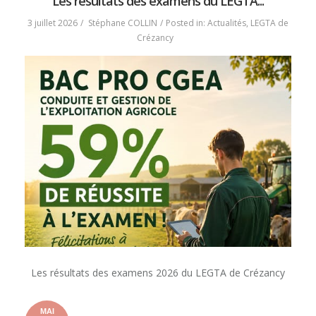
Les résultats des examens du LEGTA...
2026
2026
LES
3 juillet 2026
Stéphane COLLIN
Posted in:
Actualités
,
LEGTA de
VENDANGES
Crézancy
DU
LYCÉE
DE
CRÉZANCY »
Les résultats des examens 2026 du LEGTA de Crézancy
MAI