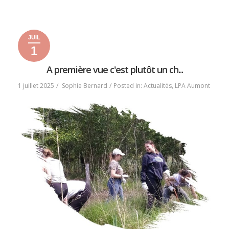
« JOURNÉE
READ MORE
DE
LUTTE
JUIL
CONTRE
1
LE
1
2
2025
HARCÈLEMENT
juillet
juillet
A première vue c'est plutôt un ch...
SCOLAIRE »
2025
2025
1 juillet 2025
Sophie Bernard
Posted in:
Actualités
,
LPA Aumont