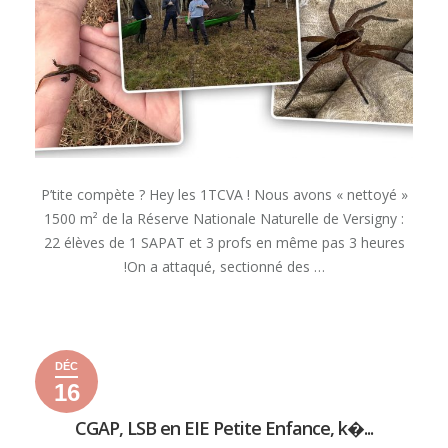
P’tite compète ? Hey les 1TCVA ! Nous avons « nettoyé »
1500 m² de la Réserve Nationale Naturelle de Versigny :
22 élèves de 1 SAPAT et 3 profs en même pas 3 heures
!On a attaqué, sectionné des …
« LA
READ MORE
RÉSERVE
NATIONALE
DÉC
NATURELLE
16
DE
16
16
2025
VERSIGNY »
décembre
décembre
CGAP, LSB en EIE Petite Enfance, k�...
2025
2025