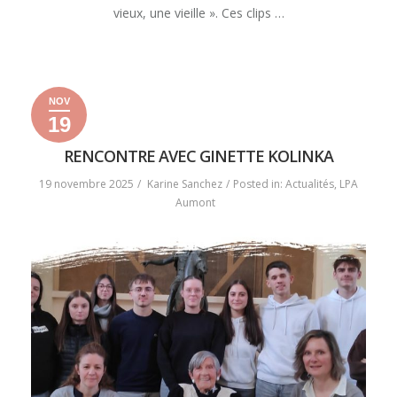
vieux, une vieille ». Ces clips …
« UN
READ MORE
VIEUX,
UNE
NOV
VIEILLE »
19
19
2
2025
novembre
décembre
RENCONTRE AVEC GINETTE KOLINKA
2025
2025
19 novembre 2025
Karine Sanchez
Posted in:
Actualités
,
LPA
Aumont