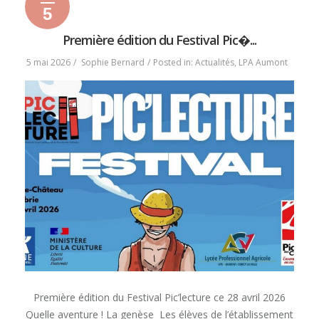
5
5
6
2026
mai
mai
Première édition du Festival Pic�...
2026
2026
5 mai 2026
Sophie Bernard
Posted in:
Actualités
,
LPA Aumont
Première édition du Festival Pic’lecture ce 28 avril 2026
Quelle aventure ! La genèse Les élèves de l’établissement