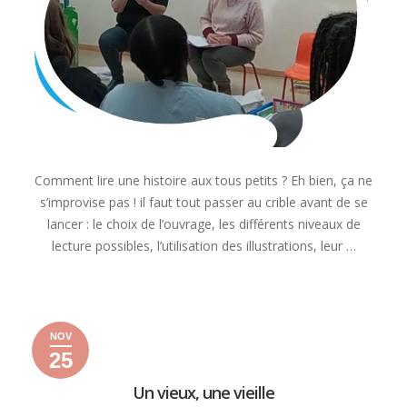
Comment lire une histoire aux tous petits ? Eh bien, ça ne
s’improvise pas ! il faut tout passer au crible avant de se
lancer : le choix de l’ouvrage, les différents niveaux de
lecture possibles, l’utilisation des illustrations, leur …
« COMMENT
READ MORE
LIRE
UNE
NOV
HISTOIRE
25
AUX
25
25
2025
TOUS
novembre
novembre
Un vieux, une vieille
PETITS »
2025
2025