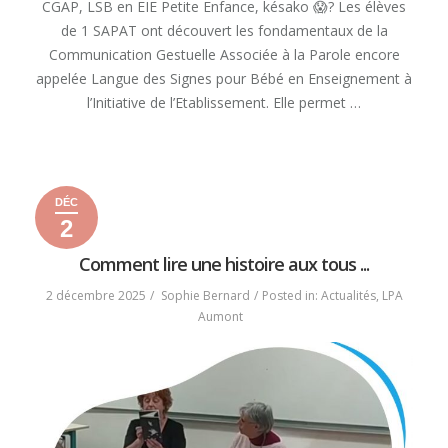
CGAP, LSB en EIE Petite Enfance, késako 😱? Les élèves
de 1 SAPAT ont découvert les fondamentaux de la
Communication Gestuelle Associée à la Parole encore
appelée Langue des Signes pour Bébé en Enseignement à
l’Initiative de l’Etablissement. Elle permet …
« CGAP,
READ MORE
LSB
EN
DÉC
EIE
2
PETITE
2
2
2025
ENFANCE,
décembre
décembre
Comment lire une histoire aux tous ...
KÉSAKO
2025
2025
😱? »
2 décembre 2025
Sophie Bernard
Posted in:
Actualités
,
LPA
Aumont