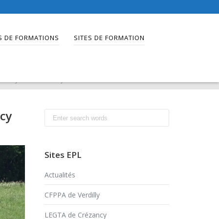
S DE FORMATIONS
SITES DE FORMATION
es du Lycée de Crézancy
ncy
Search
for:
Sites EPL
Actualités
CFPPA de Verdilly
LEGTA de Crézancy