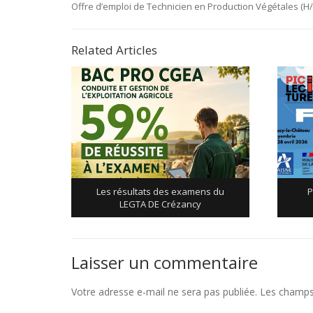
Previous
Offre d’emploi de Technicien en Production Végétales (H/
de
Post:
l’article
Related Articles
Les résultats des examens du
P
LEGTA DE Crézancy
Laisser un commentaire
Votre adresse e-mail ne sera pas publiée.
Les champs 