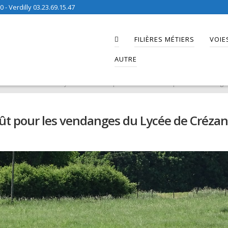
 - Verdilly 03.23.69.15.47
FILIÈRES MÉTIERS
VOIE
AUTRE
és
>
LEGTA de Crézancy
>
Rentrée anticipée ce lundi 29 août pour les vendang
oût pour les vendanges du Lycée de Créza