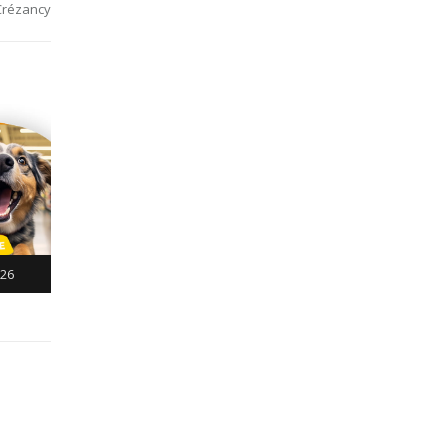
Crézancy
026