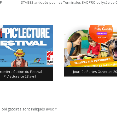
Next
F)
STAGES anticipés pour les Terminales BAC PRO du lycée de 
Post:
remière édition du Festival
Journée Portes Ouvertes 2
Pic’lecture ce 28 avril
obligatoires sont indiqués avec
*