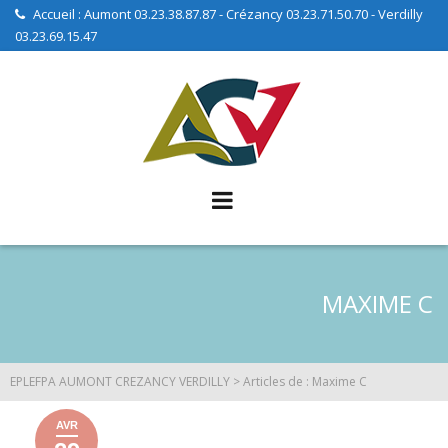
Skip
Accueil : Aumont 03.23.38.87.87 - Crézancy 03.23.71.50.70 - Verdilly
03.23.69.15.47
to
content
MAXIME C
EPLEFPA AUMONT CREZANCY VERDILLY
>
Articles de : Maxime C
AVR