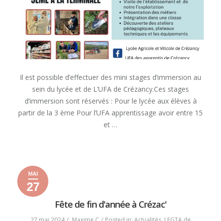
Il est possible d’effectuer des mini stages d’immersion au
sein du lycée et de L’UFA de Crézancy.Ces stages
d’immersion sont réservés : Pour le lycée aux élèves à
partir de la 3 ème Pour l’UFA apprentissage avoir entre 15
et …
« ORIENTATION
READ MORE
:
MINI-
MAI
STAGE
27
DÉCOUVERTE »
27
28
2024
mai
mai
Fête de fin d'année à Crézac'
2024
2024
27 mai 2024
Maxime C
Posted in:
Actualités
,
LEGTA de