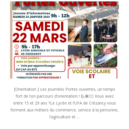
22
mars
2025
c’est
les
JPO
au
lycée
et
à
l’UFA
de
Crézancy
!
[Orientation ] Les Journées Portes ouvertes, un temps
fort de ton parcours d’orientation ! 🙋🏾🙋‍♀️ Vous avez
entre 15 et 29 ans ?Le Lycée et l’UFA de Crézancy vous
forment aux métiers du commerce, service à la personne,
l’agriculture et …