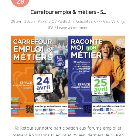
29
29
29
2025
avril
avril
Carrefour emploi & métiers - S...
2025
2025
29 avril 2025
Maxime C
Posted in:
Actualités
,
CFPPA de Verdilly
,
on
UFA
Leave a comment
Carrefour
emploi
&
métiers
–
Soissons
🚀 Retour sur notre participation aux forums emploi et
métiers à Soissons ! Les 24 et 25 avril derniers, le CFPPA