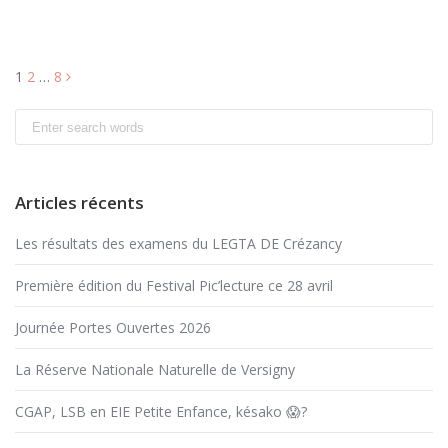
« ACCOMPAGNEMENT
READ MORE
ET
MÉDIATION
PAR
Navigation
1
2
…
8
LE
CHEVAL »
des
Search
articles
for:
Articles récents
Les résultats des examens du LEGTA DE Crézancy
Première édition du Festival Pic’lecture ce 28 avril
Journée Portes Ouvertes 2026
La Réserve Nationale Naturelle de Versigny
CGAP, LSB en EIE Petite Enfance, késako 😱?