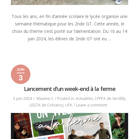
Tous les ans, en fin d’année scolaire le lycée organise une
semaine thématique pour les 2nde GT. Cette année, le
choix du thème s’est porté sur l’alimentation. Du 10 au 14
juin 2024, les élèves de 2nde GT ont eu …
« SEMAINE
READ MORE
L’ALIMENTATION »
JUIN
3
3
7
2024
juin
juin
Lancement d'un week-end à la ferme
2024
2024
3 juin 2024
Maxime C
Posted in:
Actualités
,
CFPPA de Verdilly
,
on
LEGTA de Crézancy
,
UFA
Leave a comment
Lancement
d’un
week-
end
à