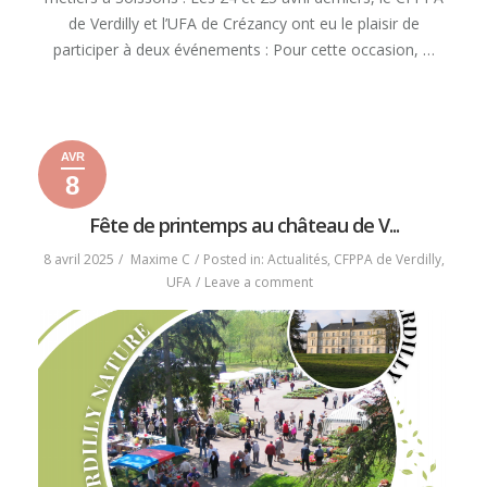
de Verdilly et l’UFA de Crézancy ont eu le plaisir de
participer à deux événements : Pour cette occasion, …
« CARREFOUR
READ MORE
EMPLOI
&
AVR
MÉTIERS
8
–
8
8
2025
SOISSONS »
avril
avril
Fête de printemps au château de V...
2025
2025
8 avril 2025
Maxime C
Posted in:
Actualités
,
CFPPA de Verdilly
,
on
UFA
Leave a comment
Fête
de
printemps
au
château
de
Verdilly
!