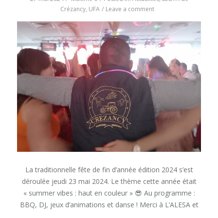
on
Crézancy
,
UFA
Leave a comment
Fête
de
fin
d’année
à
Crézac’
La traditionnelle fête de fin d’année édition 2024 s’est
déroulée jeudi 23 mai 2024. Le thème cette année était
« summer vibes : haut en couleur » 😎 Au programme :
BBQ, DJ, jeux d’animations et danse ! Merci à L’ALESA et
…