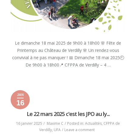
Le dimanche 18 mai 2025 de 9h00 à 18h00 🌸 Fête de
Printemps au Château de Verdilly 🌸 Un rendez-vous
convivial à ne pas manquer ! 📅 Dimanche 18 mai 2025🕘
De 9h00 à 18h00📍 CFPPA de Verdilly – 4 …
« FÊTE
READ MORE
DE
PRINTEMPS
JAN
AU
16
CHÂTEAU
16
29
2025
DE
janvier
janvier
Le 22 mars 2025 c'est les JPO au ly...
VERDILLY
2025
2025
! »
16 janvier 2025
Maxime C
Posted in:
Actualités
,
CFPPA de
on
Verdilly
,
UFA
Leave a comment
Le