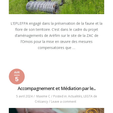
L’EPLEFPA engagé dans la préservation de la faune et la
flore de son territoire. C’est dans le cadre du projet
d’aménagements de Aréfim sur le site de la ZAC de
l’Omois pour la mise en œuvre des mesures
compensatoires que …
« {🌍
READ MORE
PRÉSERVATION
DE
AVR
LA
5
BIODIVERSITÉ
5
23
2024
🌱
avril
mai
Accompagnement et Médiation par le...
🐾} »
2024
2024
5 avril 2024
Maxime C
Posted in:
Actualités
,
LEGTA de
on
Crézancy
Leave a comment
Accompagnement
et