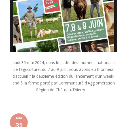
la
ferme
Jeudi 30 mai 2024, dans le cadre des journées nationales
de l’agriculture, du 7 au 9 juin, nous avons eu l’honneur
d’accueillir la deuxième édition du lancement d’un week-
end à la ferme porté par Communauté d’Agglomération
Région de Château-Thierry . …
« LANCEMENT
READ MORE
D’UN
WEEK-
MAI
END
31
À
31
31
2024