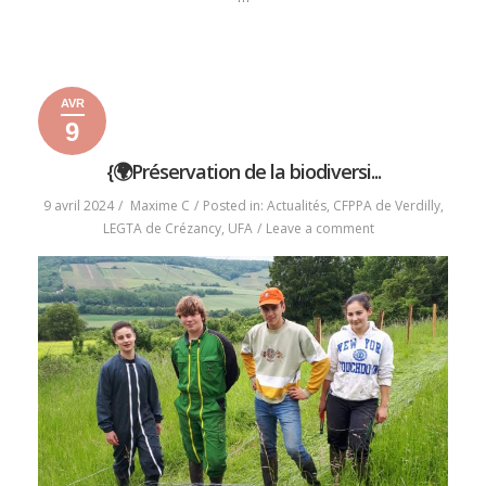
« FÊTE
READ MORE
DE
FIN
AVR
D’ANNÉE
9
À
9
13
2024
CRÉZAC’ »
avril
janvier
{🌍Préservation de la biodiversi...
2024
2025
9 avril 2024
Maxime C
Posted in:
Actualités
,
CFPPA de Verdilly
,
on
LEGTA de Crézancy
,
UFA
Leave a comment
{🌍
Préservation
de
la
biodiversité
🌱
🐾}