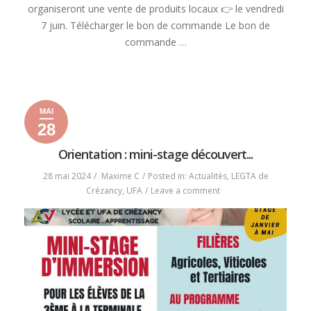
organiseront une vente de produits locaux 👉 le vendredi
7 juin. Télécharger le bon de commande Le bon de
commande …
« FOOD
READ MORE
DRIVE »
MAI
28
28
29
2024
mai
mai
Orientation : mini-stage découvert...
2024
2024
28 mai 2024
Maxime C
Posted in:
Actualités
,
LEGTA de
on
Crézancy
,
UFA
Leave a comment
Orientation
:
mini-
stage
découverte