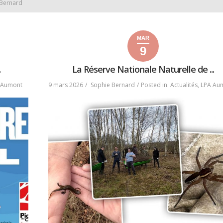
 Bernard
MAR
9
9
9
2026
mars
mars
.
La Réserve Nationale Naturelle de ...
2026
2026
 Aumont
9 mars 2026
Sophie Bernard
Posted in:
Actualités
,
LPA Au