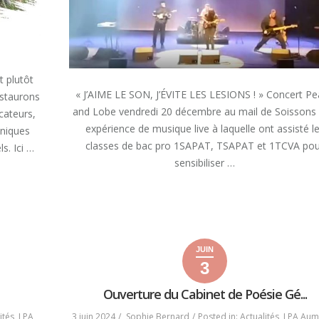
t plutôt
« J’AIME LE SON, J’ÉVITE LES LESIONS ! » Concert P
estaurons
and Lobe vendredi 20 décembre au mail de Soissons
cateurs,
expérience de musique live à laquelle ont assisté l
hniques
classes de bac pro 1SAPAT, TSAPAT et 1TCVA po
s. Ici …
sensibiliser …
« «
READ MORE
J’AIME
LE
SON,
J’EVITE
JUIN
LES
3
3
6
2024
LESIONS
juin
juin
!
Ouverture du Cabinet de Poésie Gé...
2024
2024
» »
ités
,
LPA
3 juin 2024
Sophie Bernard
Posted in:
Actualités
,
LPA Aum