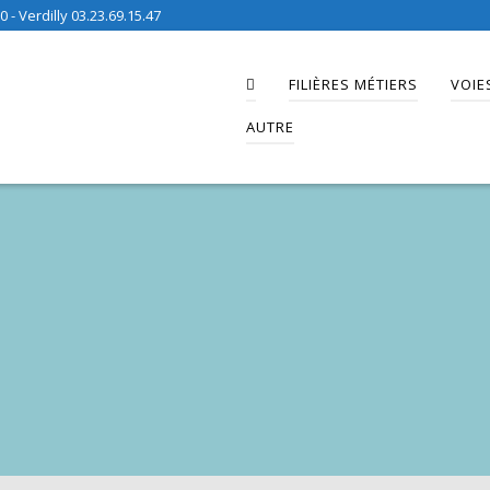
 - Verdilly 03.23.69.15.47
FILIÈRES MÉTIERS
VOIE
AUTRE