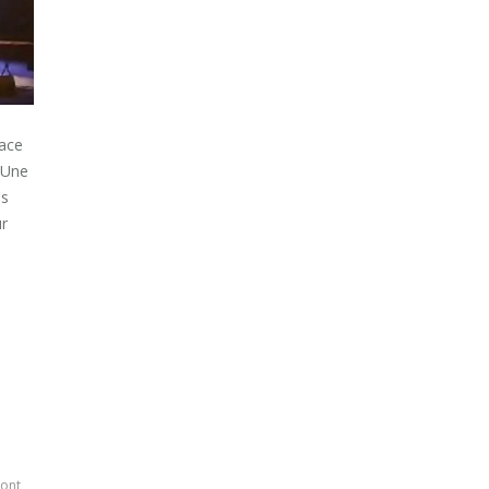
eace
 Une
es
ur
ont