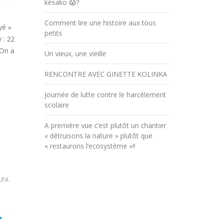
késako 😱?
Comment lire une histoire aux tous
yé »
petits
 : 22
!On a
Un vieux, une vieille
RENCONTRE AVEC GINETTE KOLINKA
Journée de lutte contre le harcèlement
scolaire
A première vue c’est plutôt un chantier
« détruisons la nature » plutôt que
« restaurons l’ecosystème »!!
LPA