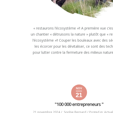
« restaurons l’écosystème »!! A première vue c’es
un chantier « détruisons la nature » plutôt que « r
l’écosystème »!! Couper les bouleaux avec des sé
les écorcer pour les dévitaliser, ce sont des tec
pour lutter contre la fermeture des milieux naturel
« A
READ MORE
PREMIÈRE
VUE
C’EST
PLUTÔT
UN
NOV
CHANTIER
21
21
21
2024
« DÉTRUISONS
novembre
novembre
LA
"100 000 entrepreneurs "
2024
2024
NATURE »
PLUTÔT
21 novembre 2024
Sophie Bernard
Posted in:
Actual