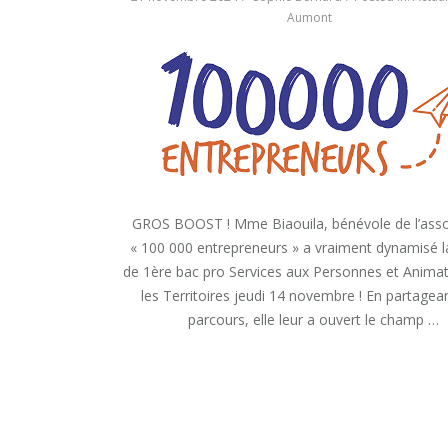
QUE
Aumont
« RESTAURONS
L’ECOSYSTÈME »
GROS BOOST ! Mme Biaouila, bénévole de l’asso
« 100 000 entrepreneurs » a vraiment dynamisé l
de 1ère bac pro Services aux Personnes et Anima
les Territoires jeudi 14 novembre ! En partagea
parcours, elle leur a ouvert le champ …
« « 100
READ MORE
000
ENTREPRENEUR
« «