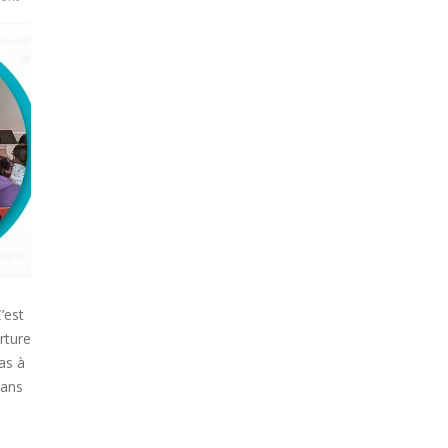
’est
rture
as à
sans