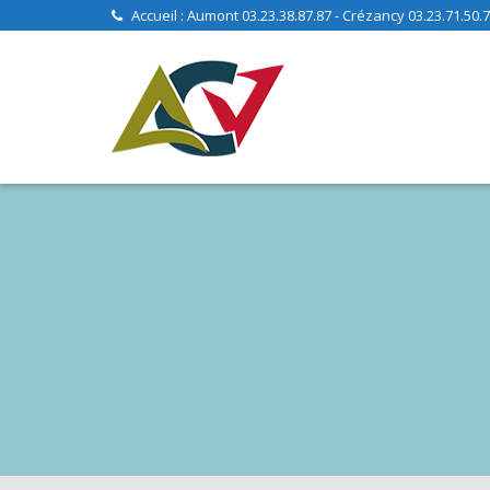
Skip
Accueil : Aumont 03.23.38.87.87 - Crézancy 03.23.71.50.70
to
content