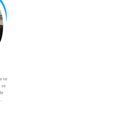
ça ne
e se
 de
 …