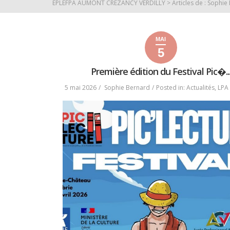
EPLEFPA AUMONT CREZANCY VERDILLY
>
Articles de : Sophie
MAI
5
5
6
2026
mai
mai
Première édition du Festival Pic�..
2026
2026
5 mai 2026
Sophie Bernard
Posted in:
Actualités
,
LPA