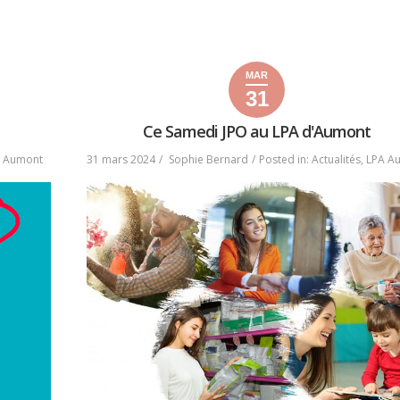
« OUVERTURE
READ MORE
DU
CABINET
DE
POÉSIE
MAR
GÉNÉRALE
31
31
4
2024
D’AUMONT »
mars
avril
Ce Samedi JPO au LPA d'Aumont
2024
2024
 Aumont
31 mars 2024
Sophie Bernard
Posted in:
Actualités
,
LPA A