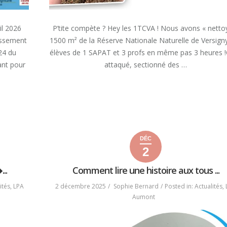
il 2026
P’tite compète ? Hey les 1TCVA ! Nous avons « netto
lissement
1500 m² de la Réserve Nationale Naturelle de Versigny
024 du
élèves de 1 SAPAT et 3 profs en même pas 3 heures 
rant pour
attaqué, sectionné des …
« LA
READ MORE
RÉSERVE
NATIONALE
NATURELLE
DE
VERSIGNY »
DÉC
2
2
2
2025
décembre
décembre
..
Comment lire une histoire aux tous ...
2025
2025
ités
,
LPA
2 décembre 2025
Sophie Bernard
Posted in:
Actualités
,
Aumont