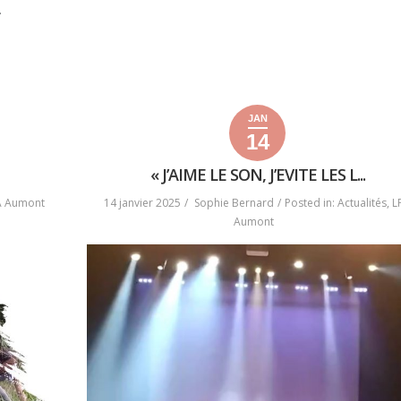
…
AUX
TOUS
PETITS »
JAN
14
14
14
2025
janvier
janvier
« J’AIME LE SON, J’EVITE LES L...
2025
2025
A Aumont
14 janvier 2025
Sophie Bernard
Posted in:
Actualités
,
L
Aumont