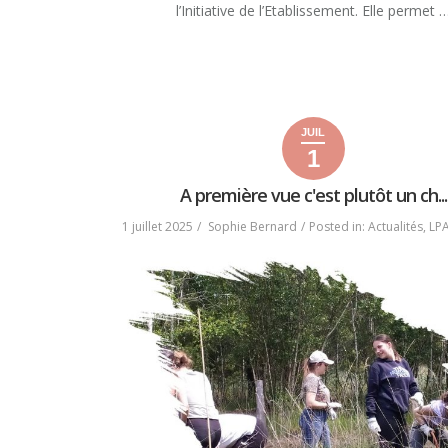
l’Initiative de l’Etablissement. Elle permet 
« CGAP,
READ MORE
LSB
EN
EIE
PETITE
JUIL
ENFANCE,
1
1
2
2025
KÉSAKO
juillet
juillet
😱? »
A première vue c'est plutôt un ch...
2025
2025
1 juillet 2025
Sophie Bernard
Posted in:
Actualités
,
LP