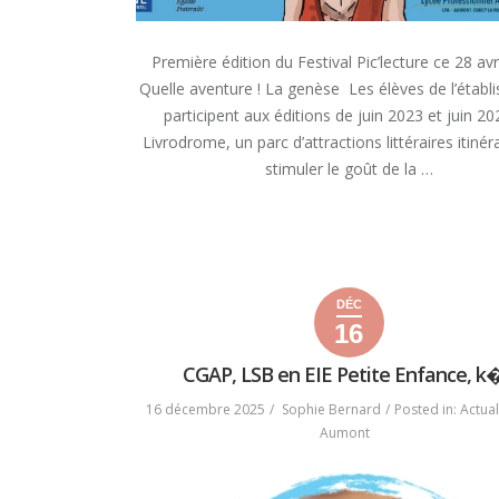
Première édition du Festival Pic’lecture ce 28 avr
Quelle aventure ! La genèse Les élèves de l’étab
participent aux éditions de juin 2023 et juin 2
Livrodrome, un parc d’attractions littéraires itiné
stimuler le goût de la …
« PREMIÈRE
READ MORE
ÉDITION
DU
FESTIVAL
PIC’LECTURE
DÉC
CE
16
16
16
2025
28
décembre
décembre
AVRIL »
CGAP, LSB en EIE Petite Enfance, k�.
2025
2025
16 décembre 2025
Sophie Bernard
Posted in:
Actual
Aumont