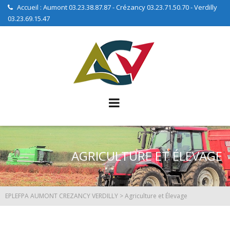
Accueil : Aumont 03.23.38.87.87 - Crézancy 03.23.71.50.70 - Verdilly
03.23.69.15.47
AGRICULTURE ET ÉLEVAGE
EPLEFPA AUMONT CREZANCY VERDILLY
>
Agriculture et Élevage