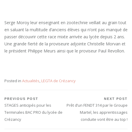
Serge Moroy leur enseignant en zootechnie veillait au grain tout
en saluant la multitude d’anciens élèves qui n’ont pas manqué de
passer découvrir cette race mixte arrivée au lycée depuis 2 ans.
Une grande fierté de la proviseure adjointe Christelle Morvan et
le président Philippe Meurs ainsi que le proviseur Paul Revollon.
Posted in
Actualités
,
LEGTA de Crézancy
Navigation
PREVIOUS POST
NEXT POST
Previous
Next
STAGES anticipés pour les
Prêt d’un FENDT 314 par le Groupe
de
Post:
Post:
Terminales BAC PRO du lycée de
Martel, les apprentissages
l’article
Crézancy
conduite vont être au top !