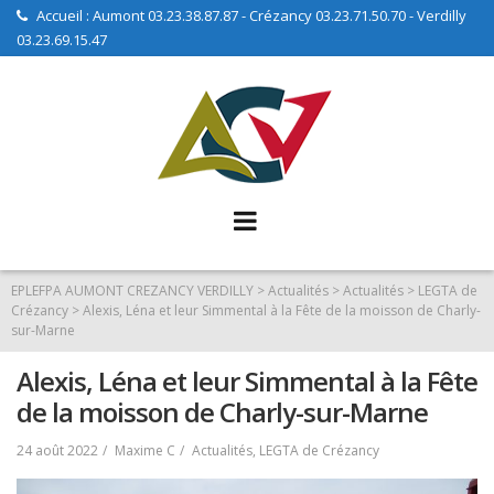
Skip
Accueil : Aumont 03.23.38.87.87 - Crézancy 03.23.71.50.70 - Verdilly
03.23.69.15.47
to
content
EPLEFPA AUMONT CREZANCY VERDILLY
>
Actualités
>
Actualités
>
LEGTA de
Crézancy
>
Alexis, Léna et leur Simmental à la Fête de la moisson de Charly-
sur-Marne
Alexis, Léna et leur Simmental à la Fête
de la moisson de Charly-sur-Marne
24 août 2022
Maxime C
Actualités
,
LEGTA de Crézancy