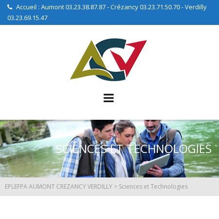
Accueil : Aumont 03.23.38.87.87 - Crézancy 03.23.71.50.70 - Verdilly
03.23.69.15.47
SCIENCES ET TECHNOLOGIES
EPLEFPA AUMONT CREZANCY VERDILLY
>
Sciences et Technologies