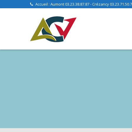
Skip
Accueil : Aumont 03.23.38.87.87 - Crézancy 03.23.71.50.70
to
content