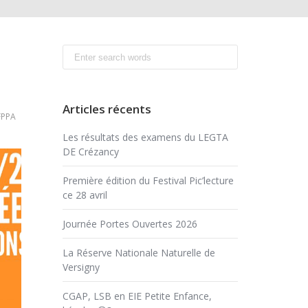
Search
for:
Articles récents
FPPA
on
Les résultats des examens du LEGTA
/2
DE Crézancy
ournée
’informations
Première édition du Festival Pic’lecture
ce 28 avril
Journée Portes Ouvertes 2026
La Réserve Nationale Naturelle de
Versigny
CGAP, LSB en EIE Petite Enfance,