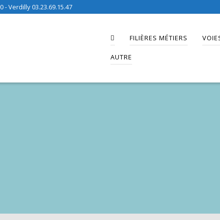
 - Verdilly 03.23.69.15.47
FILIÈRES MÉTIERS
VOIE
AUTRE