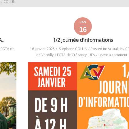
ane COLLIN
JAN
16
16
22
2025
janvier
janvier
..
1/2 journée d'informations
2025
2025
LEGTA de
16 janvier 2025
Stéphane COLLIN
Posted in:
Actualités
,
C
de Verdilly
,
LEGTA de Crézancy
,
UFA
Leave a comment
1
j
d