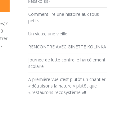
késako 😱?
Comment lire une histoire aux tous
petits
es)?
00
Un vieux, une vieille
trer
é-
RENCONTRE AVEC GINETTE KOLINKA
Journée de lutte contre le harcèlement
scolaire
A première vue c’est plutôt un chantier
« détruisons la nature » plutôt que
« restaurons l’ecosystème »!!