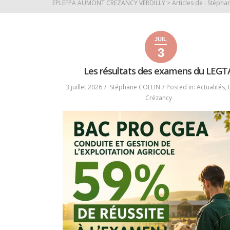
EPLEFPA AUMONT CREZANCY VERDILLY
>
Articles de : Stéph
JUIL
3
3
3
2026
juillet
juillet
Les résultats des examens du LEGTA.
2026
2026
3 juillet 2026
Stéphane COLLIN
Posted in:
Actualités
,
Crézancy