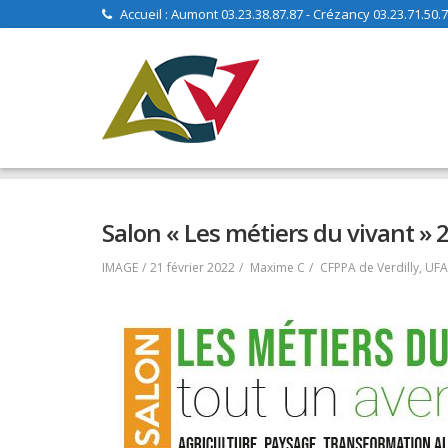
Skip
Accueil : Aumont 03.23.38.87.87 - Crézancy 03.23.71.50.70
to
content
EPLEFPA AUMONT CREZANCY VERDILLY
>
Actualités
>
Actualit
Salon « Les métiers du vivant » 
POST
IMAGE
21 février 2022
Maxime C
CFPPA de Verdilly
,
UFA