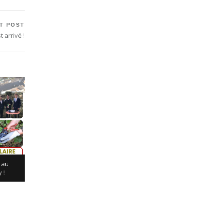
T POST
 arrivé !
O au
 !