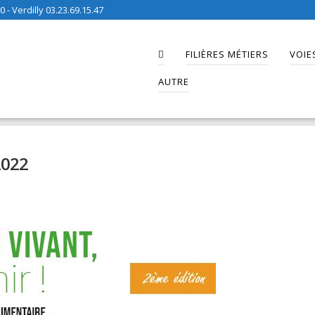
 - Verdilly 03.23.69.15.47
FILIÈRES MÉTIERS
VOIE
AUTRE
és
>
CFPPA de Verdilly
>
Salon « Les métiers du vivant » 2022
2022