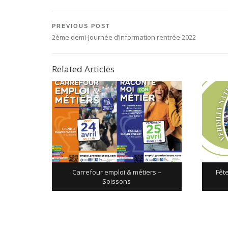
Navigation
PREVIOUS POST
Previous
2ème demi-Journée d’Information rentrée 2022
de
Post:
l’article
Related Articles
Carrefour emploi & métiers –
Fêt
Soissons