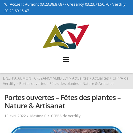
Skip
Accueil : Aumont 03.23.38.87.87 - Crézancy 03.23.71.50.70 - Verdilly
03.23.69.15.47
to
content
EPLEFPA AUMONT CREZANCY VERDILLY
>
Actualités
>
Actualités
>
CFPPA de
Verdilly
>
Portes ouvertes – Fêtes des plantes – Nature & Artisanat
Portes ouvertes – Fêtes des plantes –
Nature & Artisanat
13 avril 2022
Maxime C
CFPPA de Verdilly