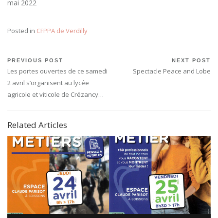
mai 2022
Posted in
CFPPA de Verdilly
Navigation
PREVIOUS POST
NEXT POST
Previous
Next
Les portes ouvertes de ce samedi
Spectacle Peace and Lobe
de
Post:
Post:
2 avril s’organisent au lycée
l’article
agricole et viticole de Crézancy…
Related Articles