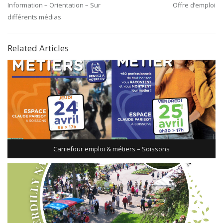
Previous
Next
Information – Orientation – Sur
Offre d’emploi
de
Post:
Post:
différents médias
l’article
Related Articles
Carrefour emploi & métiers – Soissons