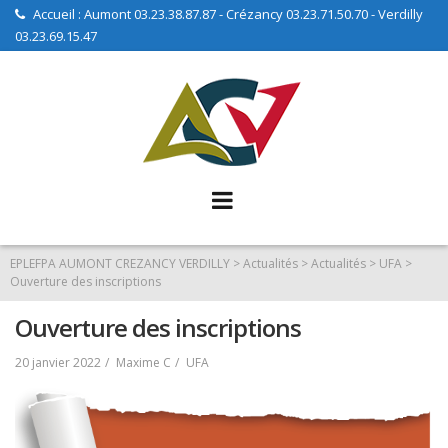
Skip
Accueil : Aumont 03.23.38.87.87 - Crézancy 03.23.71.50.70 - Verdilly
03.23.69.15.47
to
content
EPLEFPA AUMONT CREZANCY VERDILLY
>
Actualités
>
Actualités
>
UFA
>
Ouverture des inscriptions
Ouverture des inscriptions
20 janvier 2022
Maxime C
UFA