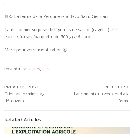
.
🧅🍅 La ferme de la Péronnerie à Bézu-Saint-Germain
Tarifs : panier surprise de légumes de saison (cagette) > 10
euros / fraises (barquette de 500 g) > 6 euros
Merci pour votre mobilisation 🙂
Posted in
Actualités
,
UFA
Navigation
PREVIOUS POST
NEXT POST
Previous
Next
Orientation : mini-stage
Lancement d’un week-end à la
de
Post:
Post:
découverte
ferme
l’article
Related Articles