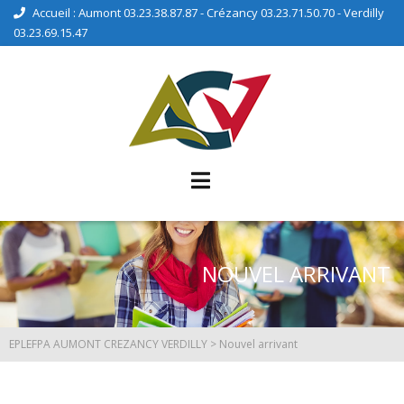
Accueil : Aumont 03.23.38.87.87 - Crézancy 03.23.71.50.70 - Verdilly
03.23.69.15.47
NOUVEL ARRIVANT
EPLEFPA AUMONT CREZANCY VERDILLY
>
Nouvel arrivant