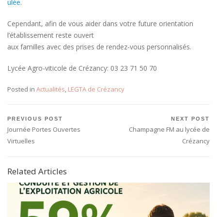
ulée
.
Cependant, afin de vous aider dans votre future orientation
l’établissement reste ouvert
aux familles avec des prises de rendez-vous personnalisés.
Lycée Agro-viticole de Crézancy: 03 23 71 50 70
Posted in
Actualités
,
LEGTA de Crézancy
Navigation
PREVIOUS POST
NEXT POST
Previous
Next
Journée Portes Ouvertes
Champagne FM au lycée de
de
Post:
Post:
Virtuelles
Crézancy
l’article
Related Articles