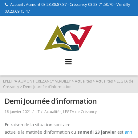
Skip
Accueil : Aumont 03.23.38.87.87 - Crézancy 03.23.71.50.70 - Verdilly
03.23.69.15.47
to
content
EPLEFPA AUMONT CREZANCY VERDILLY
>
Actualités
>
Actualités
>
LEGTA de
Crézancy
>
Demi Journée d’information
Demi Journée d’information
18 janvier 2021
LT
Actualités
,
LEGTA de Crézancy
En raison de la situation sanitaire
actuelle la matinée d’information du
samedi 23 janvier
est
ann