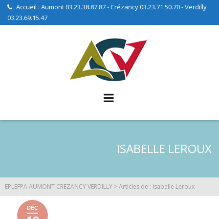
Skip
Accueil : Aumont 03.23.38.87.87 - Crézancy 03.23.71.50.70 - Verdilly
03.23.69.15.47
to
content
ISABELLE LEROUX
EPLEFPA AUMONT CREZANCY VERDILLY
>
Articles de : Isabelle Leroux
DÉC