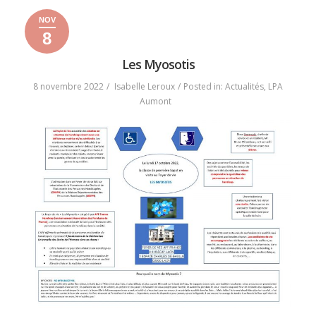
NOV
8
8
8
2022
novembre
novembre
Les Myosotis
2022
2022
8 novembre 2022
Isabelle Leroux
Posted in:
Actualités
,
LPA
Aumont