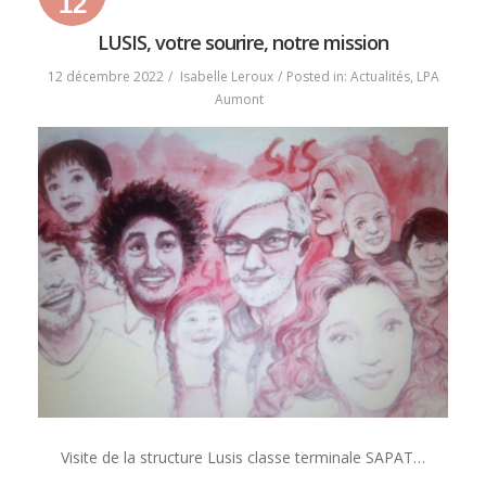
12
12
12
2022
décembre
décembre
LUSIS, votre sourire, notre mission
2022
2022
12 décembre 2022
Isabelle Leroux
Posted in:
Actualités
,
LPA
Aumont
Visite de la structure Lusis classe terminale SAPAT…