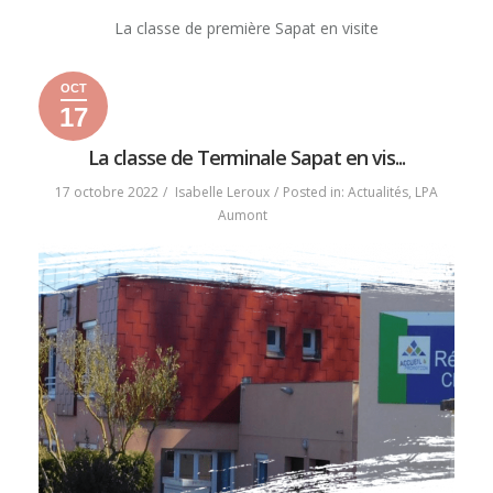
La classe de première Sapat en visite
OCT
17
17
17
2022
octobre
octobre
La classe de Terminale Sapat en vis...
2022
2022
17 octobre 2022
Isabelle Leroux
Posted in:
Actualités
,
LPA
Aumont