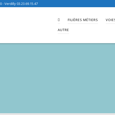
 - Verdilly 03.23.69.15.47
FILIÈRES MÉTIERS
VOIE
AUTRE