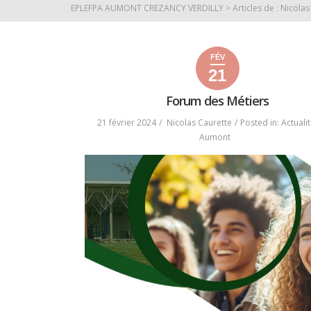
EPLEFPA AUMONT CREZANCY VERDILLY
>
Articles de : Nicola
FÉV
21
21
22
2024
février
février
Forum des Métiers
2024
2024
21 février 2024
Nicolas Caurette
Posted in:
Actuali
Aumont