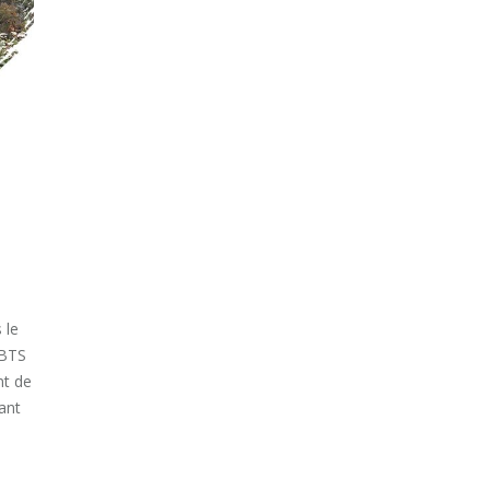
 le
 BTS
nt de
ant