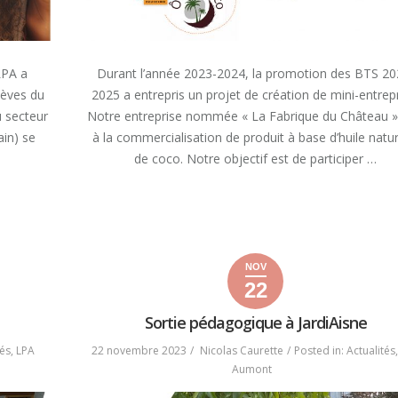
LPA a
Durant l’année 2023-2024, la promotion des BTS 20
lèves du
2025 a entrepris un projet de création de mini-entrepr
u secteur
Notre entreprise nommée « La Fabrique du Château »
in) se
à la commercialisation de produit à base d’huile natur
de coco. Notre objectif est de participer …
« POUR
READ MORE
LE
BIEN
ÊTRE
DE
NOV
VOTRE
22
22
23
2023
ANIMAL »
novembre
novembre
Sortie pédagogique à JardiAisne
2023
2023
tés
,
LPA
22 novembre 2023
Nicolas Caurette
Posted in:
Actualités
Aumont