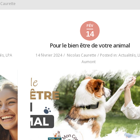
s Caurette
FÉV
14
14
20
2024
février
février
Pour le bien être de votre animal
2024
2024
tés
,
LPA
14 février 2024
Nicolas Caurette
Posted in:
Actualités
,
L
Aumont