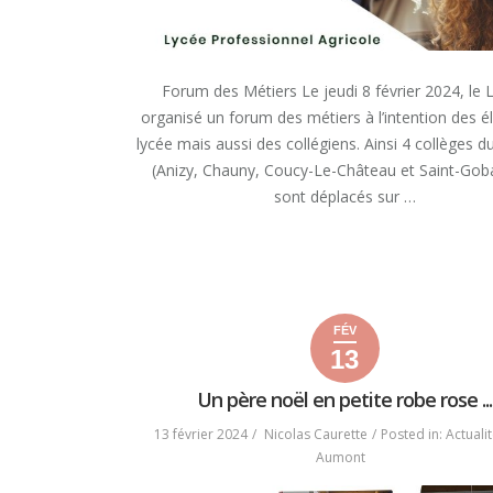
Forum des Métiers Le jeudi 8 février 2024, le 
organisé un forum des métiers à l’intention des é
lycée mais aussi des collégiens. Ainsi 4 collèges d
(Anizy, Chauny, Coucy-Le-Château et Saint-Goba
sont déplacés sur …
« FORUM
READ MORE
DES
MÉTIERS »
FÉV
13
13
13
2024
février
février
Un père noël en petite robe rose ...
2024
2024
13 février 2024
Nicolas Caurette
Posted in:
Actuali
Aumont