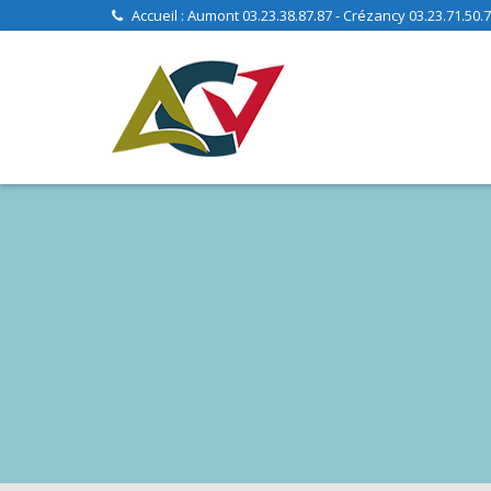
Skip
Accueil : Aumont 03.23.38.87.87 - Crézancy 03.23.71.50.70
to
content