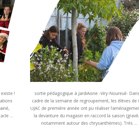
 existe !
sortie pédagogique à JardiAisne -Viry-Noureuil- Dans
ations
cadre de la semaine de regroupement, les élèves de
ainé,
UJAC de première année ont pu réaliser l’aménageme
tacle …
la devanture du magasin en raccord la saison (gravit
notamment autour des chrysanthèmes). Très …
« SORTIE
READ MORE