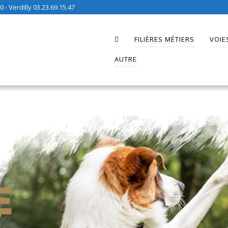
 - Verdilly 03.23.69.15.47
FILIÈRES MÉTIERS
VOIE
AUTRE
és
>
LPA Aumont
>
Pour le bien être de votre animal