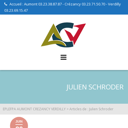
Skip
Accueil : Aumont 03.23.38.87.87 - Crézancy 03.23.71.50.70 - Verdilly
03.23.69.15.47
to
content
JULIEN SCHRODER
EPLEFPA AUMONT CREZANCY VERDILLY
>
Articles de : Julien Schroder
JUIN