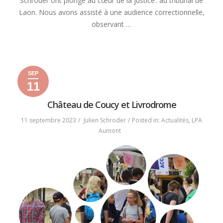
Schröder ont plongé au cœur de la justice : au tribunal de
Laon. Nous avons assisté à une audience correctionnelle,
observant …
« SORTIE
READ MORE
AU
TRIBUNAL
SEP
DE
11
LAON »
11
12
2023
septembre
septembre
Château de Coucy et Livrodrome
2023
2023
11 septembre 2023
Julien Schroder
Posted in:
Actualités
,
LPA
Aumont