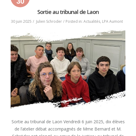
30
30
30
2025
juin
juin
Sortie au tribunal de Laon
2025
2025
30 juin 2025
Julien Schroder
Posted in:
Actualités
,
LPA Aumont
Sortie au tribunal de Laon Vendredi 6 juin 2025, dix élèves
de l’atelier débat accompagnés de Mme Bernard et M.