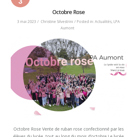
3
3
6
2023
mai
septembre
Octobre Rose
2023
2023
3 mai 2023
Christine Silvestrini
Posted in:
Actualités
,
LPA
Aumont
Octobre Rose Vente de ruban rose confectionné par les
élèves du lycée, tout au long du mois d’octobre.Le lycée