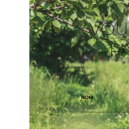
VOU
P
NOM