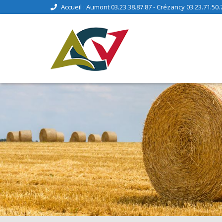
Accueil : Aumont 03.23.38.87.87 - Crézancy 03.23.71.50.7