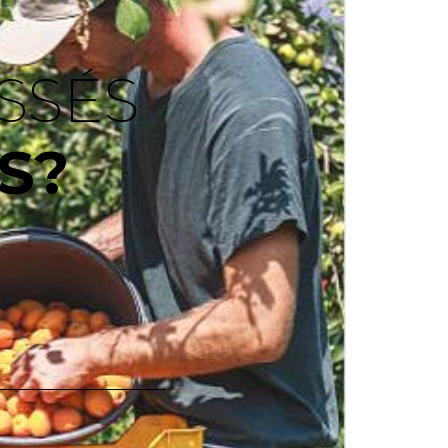
SSÉS
S?