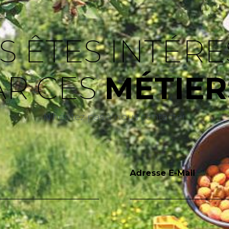
S ÊTES INTÉRE
AR CES
MÉTIER
N’hésitez pas à nous contacter
Adresse E-Mail