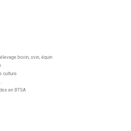
levage bovin, ovin, équin
e
 culture
…
udes en BTSA