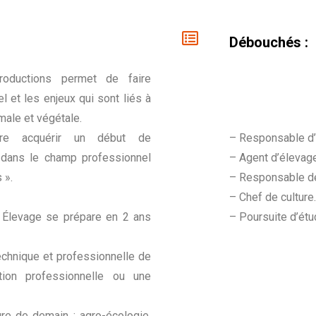
Débouchés :
roductions permet de faire
l et les enjeux qui sont liés à
male et végétale.
ire acquérir un début de
– Responsable d’é
V dans le champ professionnel
– Agent d’élevag
 ».
– Responsable de
– Chef de culture
e Élevage se prépare en 2 ans
– Poursuite d’ét
technique et professionnelle de
tion professionnelle ou une
ure de demain : agro-écologie,