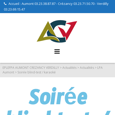
Accueil : Aumont 03.23.38.87.87 - Crézancy 03.23.71.50.70 - Verdilly
03.23.69.15.47
EPLEFPA AUMONT CREZANCY VERDILLY
>
Actualités
>
Actualités
>
LPA
Aumont
>
Soirée blind-test / karaoké
Soirée