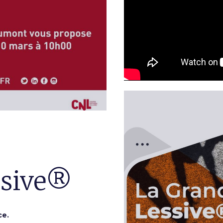
ssive®
ce.