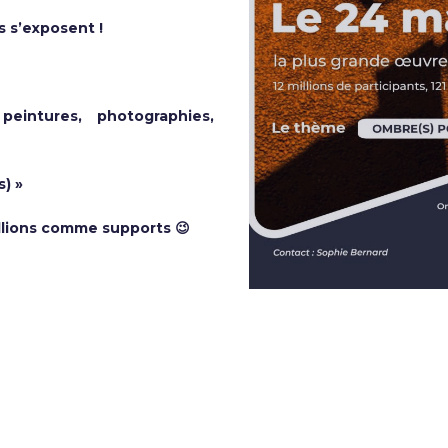
ts s’exposent !
peintures, photographies,
) »
llions comme supports 😉