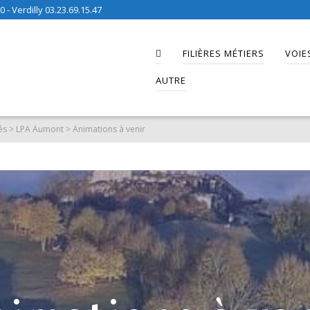
 - Verdilly 03.23.69.15.47
FILIÈRES MÉTIERS
VOIE
AUTRE
és
>
LPA Aumont
>
Animations à venir