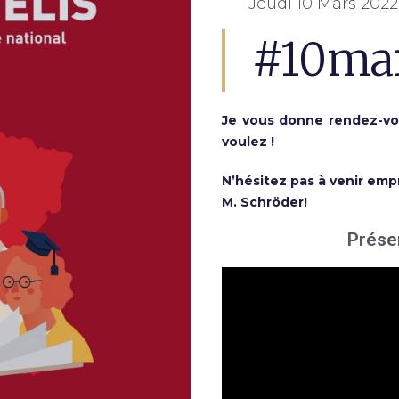
Jeudi 10 Mars 202
#10mar
J
e vous donne rendez-vo
voulez !
N’hésitez pas à venir emp
M. Schröder
!
Présen