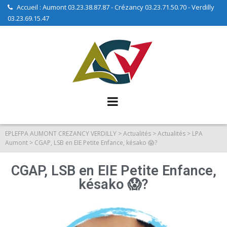
Accueil : Aumont 03.23.38.87.87 - Crézancy 03.23.71.50.70 - Verdilly
03.23.69.15.47
EPLEFPA AUMONT CREZANCY VERDILLY
>
Actualités
>
Actualités
>
LPA
Aumont
>
CGAP, LSB en EIE Petite Enfance, késako 😱?
CGAP, LSB en EIE Petite Enfance,
késako 😱?