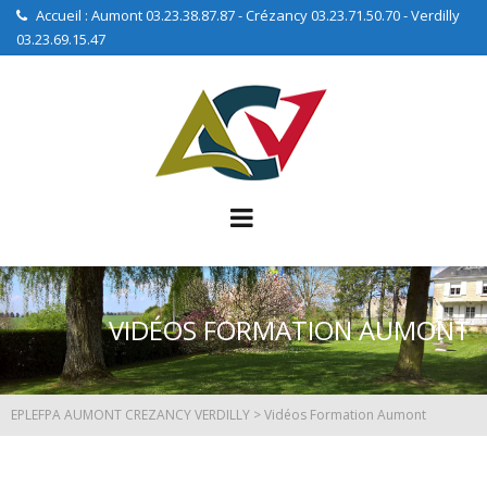
Accueil : Aumont 03.23.38.87.87 - Crézancy 03.23.71.50.70 - Verdilly
03.23.69.15.47
VIDÉOS FORMATION AUMONT
EPLEFPA AUMONT CREZANCY VERDILLY
>
Vidéos Formation Aumont