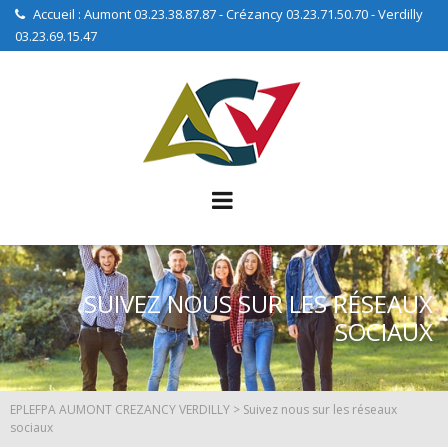
Accueil : Aumont 03.23.38.87.87 - Crézancy 03.23.71.50.70 - Verdilly
03.23.69.15.47
SUIVEZ NOUS SUR LES RÉSEAUX
SOCIAUX
EPLEFPA AUMONT CREZANCY VERDILLY
>
Suivez nous sur les réseaux
sociaux