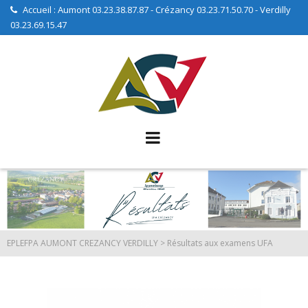
Skip
Accueil : Aumont 03.23.38.87.87 - Crézancy 03.23.71.50.70 - Verdilly
03.23.69.15.47
to
content
EPLEFPA AUMONT CREZANCY VERDILLY
>
Résultats aux examens UFA