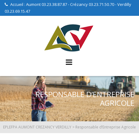
Accueil : Aumont 03.23.38.87.87 - Crézancy 03.23.71.50.70 - Verdilly
03.23.69.15.47
RESPONSABLE D’ENTREPRISE
AGRICOLE
EPLEFPA AUMONT CREZANCY VERDILLY
>
Responsable d’Entreprise Agricole