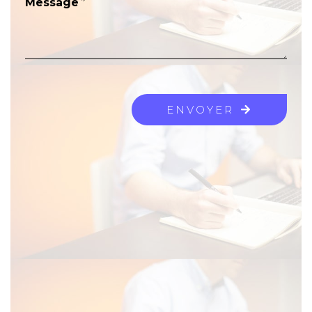
Message
*
ENVOYER