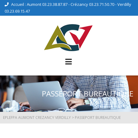
Accueil : Aumont 03.23.38.87.87 - Crézancy 03.23.71.50.70 - Verdilly
03.23.69.15.47
PASSEPORT BUREAUTIQUE
EPLEFPA AUMONT CREZANCY VERDILLY
>
PASSEPORT BUREAUTIQUE