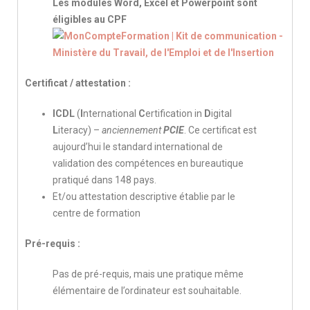
Les modules Word, Excel et Powerpoint sont
éligibles au CPF
Certificat / attestation :
ICDL
(
I
nternational
C
ertification in
D
igital
L
iteracy) –
anciennement
PCIE
. Ce certificat est
aujourd’hui le standard international de
validation des compétences en bureautique
pratiqué dans 148 pays.
Et/ou attestation descriptive établie par le
centre de formation
Pré-requis :
Pas de pré-requis, mais une pratique même
élémentaire de l’ordinateur est souhaitable.