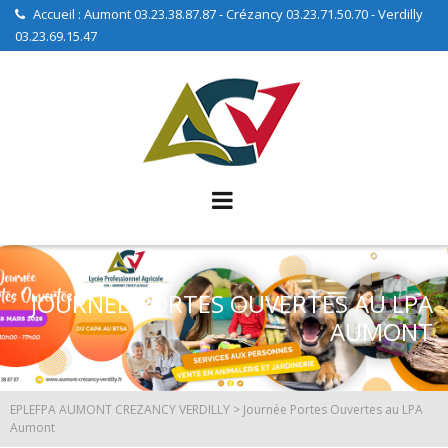
Accueil : Aumont 03.23.38.87.87 - Crézancy 03.23.71.50.70 - Verdilly
03.23.69.15.47
JOURNÉE PORTES OUVERTES AU LPA
AUMONT
EPLEFPA AUMONT CREZANCY VERDILLY
>
Journée Portes Ouvertes au LPA
Aumont