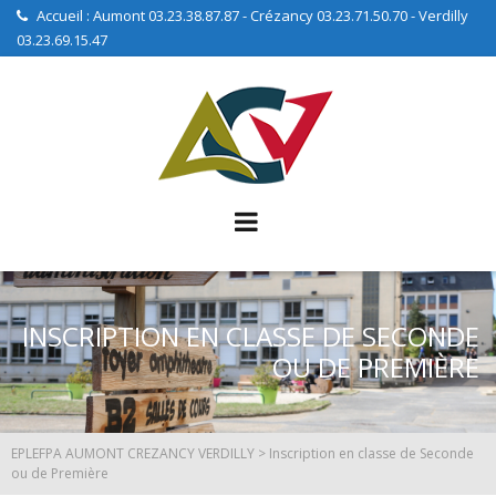
Accueil : Aumont 03.23.38.87.87 - Crézancy 03.23.71.50.70 - Verdilly
03.23.69.15.47
INSCRIPTION EN CLASSE DE SECONDE
OU DE PREMIÈRE
EPLEFPA AUMONT CREZANCY VERDILLY
>
Inscription en classe de Seconde
ou de Première