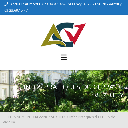
Accueil : Aumont 03.23.38.87.87 - Crézancy 03.23.71.50.70 - Verdilly
03.23.69.15.47
INFOS PRATIQUES DU CFPPA DE
VERDILLY
EPLEFPA AUMONT CREZANCY VERDILLY
>
Infos Pratiques du CFPPA de
Verdilly