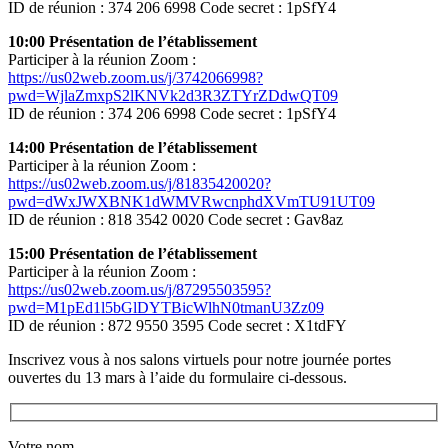
ID de réunion : 374 206 6998 Code secret : 1pSfY4
10:00
Présentation de l’établissement
Participer à la réunion Zoom :
https://us02web.zoom.us/j/3742066998?
pwd=WjlaZmxpS2lKNVk2d3R3ZTYrZDdwQT09
ID de réunion : 374 206 6998 Code secret : 1pSfY4
14:00
Présentation de l’établissement
Participer à la réunion Zoom :
https://us02web.zoom.us/j/81835420020?
pwd=dWxJWXBNK1dWMVRwcnphdXVmTU91UT09
ID de réunion : 818 3542 0020 Code secret : Gav8az
15:00
Présentation de l’établissement
Participer à la réunion Zoom :
https://us02web.zoom.us/j/87295503595?
pwd=M1pEd1l5bGlDYTBicWlhN0tmanU3Zz09
ID de réunion : 872 9550 3595 Code secret : X1tdFY
Inscrivez vous à nos salons virtuels pour notre journée portes
ouvertes du 13 mars à l’aide du formulaire ci-dessous.
Votre nom