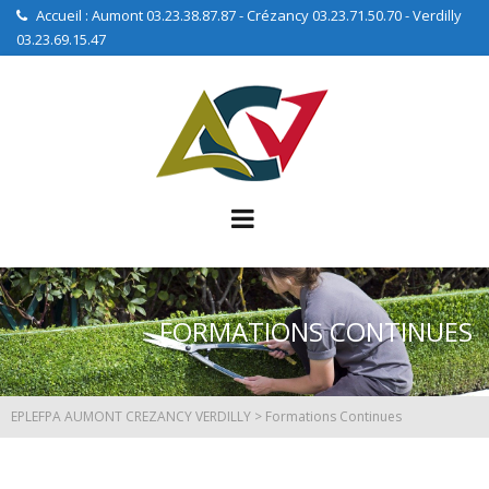
Accueil : Aumont 03.23.38.87.87 - Crézancy 03.23.71.50.70 - Verdilly
03.23.69.15.47
FORMATIONS CONTINUES
EPLEFPA AUMONT CREZANCY VERDILLY
>
Formations Continues