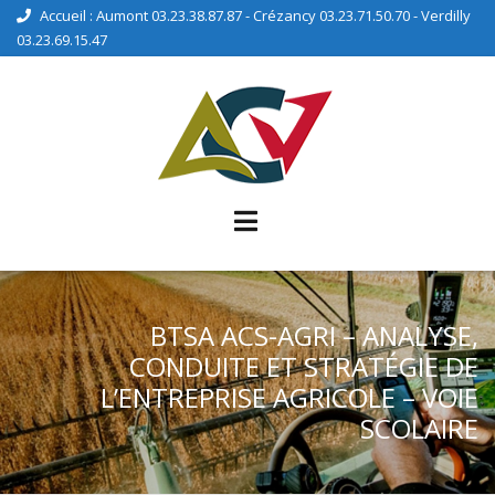
Accueil : Aumont 03.23.38.87.87 - Crézancy 03.23.71.50.70 - Verdilly
03.23.69.15.47
BTSA ACS-AGRI – ANALYSE,
CONDUITE ET STRATÉGIE DE
L’ENTREPRISE AGRICOLE – VOIE
SCOLAIRE