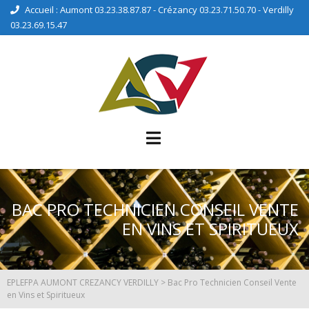
Accueil : Aumont 03.23.38.87.87 - Crézancy 03.23.71.50.70 - Verdilly
03.23.69.15.47
BAC PRO TECHNICIEN CONSEIL VENTE
EN VINS ET SPIRITUEUX
EPLEFPA AUMONT CREZANCY VERDILLY
>
Bac Pro Technicien Conseil Vente
en Vins et Spiritueux