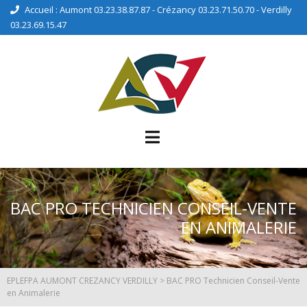
Accueil : Aumont 03.23.38.87.87 - Crézancy 03.23.71.50.70 - Verdilly
03.23.69.15.47
BAC PRO TECHNICIEN CONSEIL-VENTE
EN ANIMALERIE
EPLEFPA AUMONT CREZANCY VERDILLY
>
BAC PRO Technicien Conseil-Vente
en Animalerie