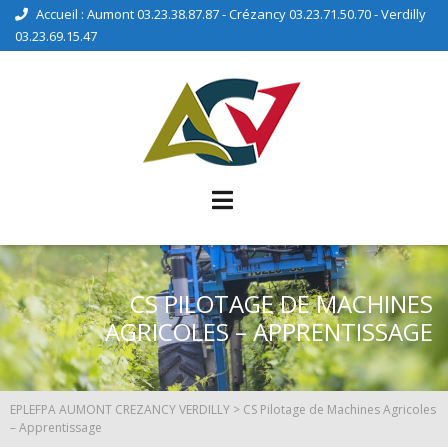
Accueil : Aumont 03.23.38.87.87 - Crézancy 03.23.71.50.70 - Verdilly
03.23.69.15.47
CS PILOTAGE DE MACHINES
AGRICOLES – APPRENTISSAGE
EPLEFPA AUMONT CREZANCY VERDILLY
>
CS Pilotage de Machines Agricoles
– Apprentissage