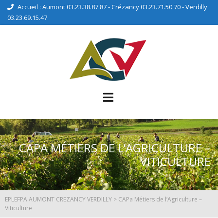
Accueil : Aumont 03.23.38.87.87 - Crézancy 03.23.71.50.70 - Verdilly
03.23.69.15.47
CAPA MÉTIERS DE L’AGRICULTURE –
VITICULTURE
EPLEFPA AUMONT CREZANCY VERDILLY
>
CAPa Métiers de l’Agriculture –
Viticulture